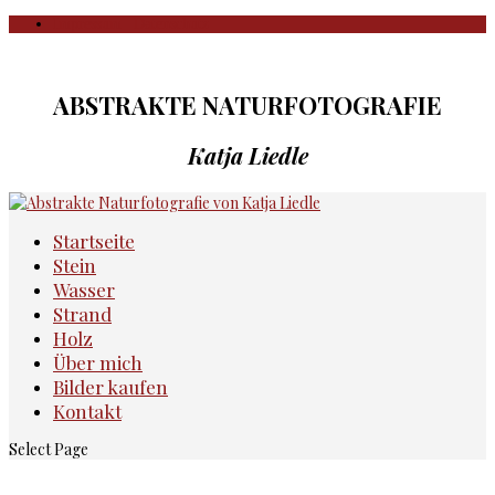
Impressum | Datenschutz
ABSTRAKTE NATURFOTOGRAFIE
Katja Liedle
Startseite
Stein
Wasser
Strand
Holz
Über mich
Bilder kaufen
Kontakt
Select Page